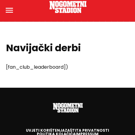
Navijački derbi
[fan_club_leaderboard])
UVJETI KORIŠTENJA
ZAŠTITA PRIVATNOSTI
POLITIKA KOLAČIĆA
IMPRESSUM