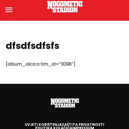
dfsdfsdfsfs
[album_slicica tim_id=”3098″]
UVJETI KORIŠTENJA
ZAŠTITA PRIVATNOSTI
POLITIKA KOLAČIĆA
IMPRESSUM