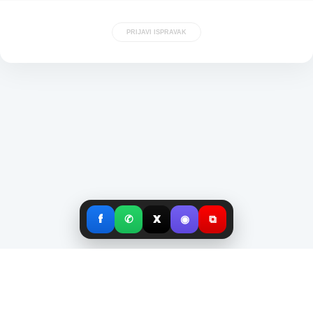
PRIJAVI ISPRAVAK
f
✆
X
◉
⧉