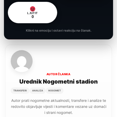
LJUTIT
0
Klikni na emociju i ostavi reakciju na članak.
AUTOR ČLANKA
Urednik Nogometni stadion
TRANSFERI
ANALIZA
NOGOMET
Autor prati nogometne aktualnosti, transfere i analize te
redovito objavljuje vijesti i komentare vezane uz domaći
i strani nogomet.