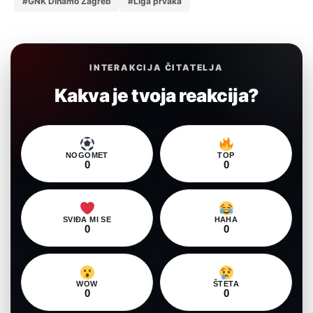
#GNK Dinamo Zagreb
#Liga prvaka
INTERAKCIJA ČITATELJA
Kakva je tvoja reakcija?
NOGOMET
TOP
0
0
SVIĐA MI SE
HAHA
0
0
WOW
ŠTETA
0
0