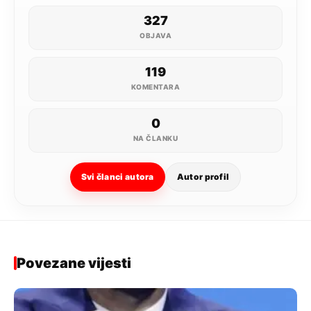
327
OBJAVA
119
KOMENTARA
0
NA ČLANKU
Svi članci autora
Autor profil
Povezane vijesti