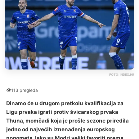
FOTO: INDEX.HR
👁
113 pregleda
Dinamo će u drugom pretkolu kvalifikacija za
Ligu prvaka igrati protiv švicarskog prvaka
Thuna, momčadi koja je prošle sezone priredila
jedno od najvećih iznenađenja europskog
nogometa. Iako su Modri veliki favoriti prema