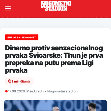
EUROPSKI NOGOMET
Dinamo protiv senzacionalnog
prvaka Švicarske: Thun je prva
prepreka na putu prema Ligi
prvaka
⏱
3 min čitanja
●
17.06.2026.
|
Piše:
Urednik Nogometni stadion