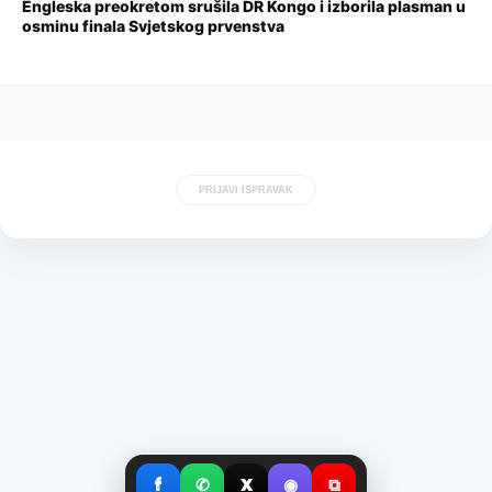
Engleska preokretom srušila DR Kongo i izborila plasman u
osminu finala Svjetskog prvenstva
PRIJAVI ISPRAVAK
f
✆
X
◉
⧉