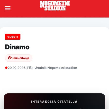
VIJESTI
Dinamo
⏱
1 min čitanja
●
20.02.2026.
|
Piše:
Urednik Nogometni stadion
INTERAKCIJA ČITATELJA