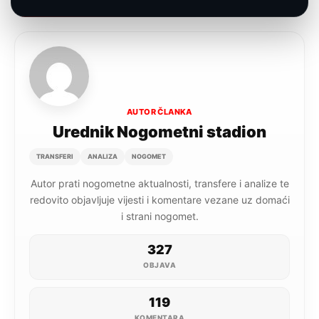
AUTOR ČLANKA
Urednik Nogometni stadion
TRANSFERI
ANALIZA
NOGOMET
Autor prati nogometne aktualnosti, transfere i analize te
redovito objavljuje vijesti i komentare vezane uz domaći
i strani nogomet.
327
OBJAVA
119
KOMENTARA