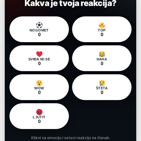
Kakva je tvoja reakcija?
NOGOMET
TOP
0
0
SVIĐA MI SE
HAHA
0
0
WOW
ŠTETA
0
0
LJUTIT
0
Klikni na emociju i ostavi reakciju na članak.