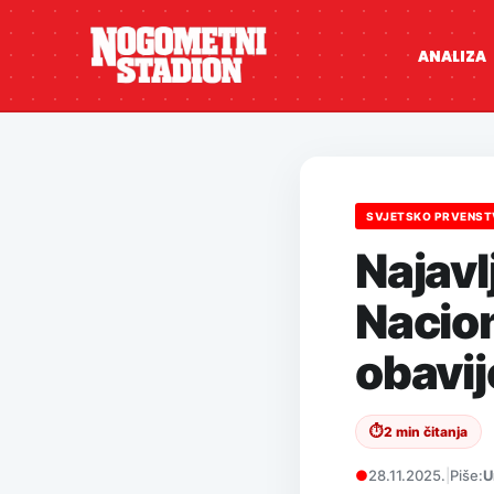
ANALIZA
SVJETSKO PRVENS
Najavl
Nacio
obavij
⏱
2 min čitanja
●
28.11.2025.
|
Piše:
U