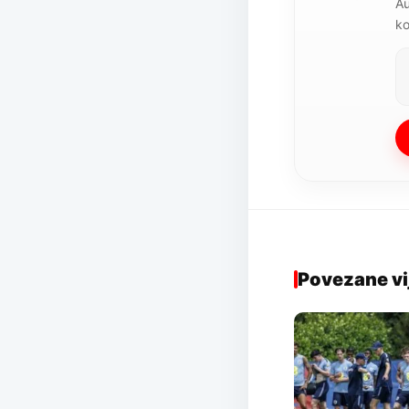
Au
ko
Povezane vi