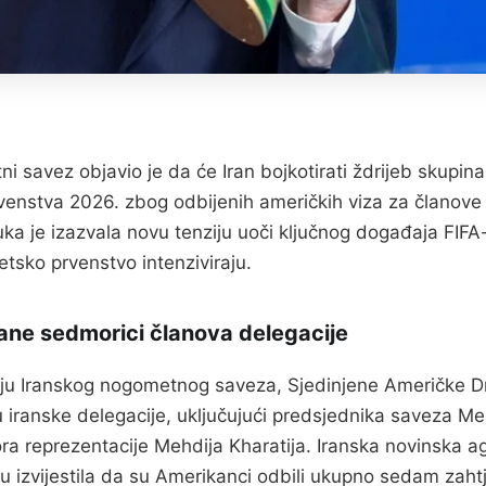
ni savez objavio je da će Iran bojkotirati ždrijeb skupin
enstva 2026. zbog odbijenih američkih viza za članove
uka je izazvala novu tenziju uoči ključnog događaja FIFA
etsko prvenstvo intenziviraju.
dane sedmorici članova delegacije
ju Iranskog nogometnog saveza, Sjedinjene Američke D
lu iranske delegacije, uključujući predsjednika saveza Me
ora reprezentacije Mehdija Kharatija. Iranska novinska a
adu izvijestila da su Amerikanci odbili ukupno sedam zah