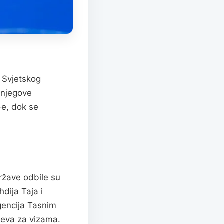
a Svjetskog
 njegove
-e, dok se
ržave odbile su
hdija Taja i
gencija Tasnim
tjeva za vizama.