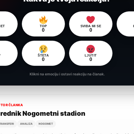
ET
TOP
SVIĐA MI SE
0
0
W
ŠTETA
LJUTIT
0
0
Klikni na emociju i ostavi reakciju na članak.
UTOR ČLANKA
rednik Nogometni stadion
TRANSFERI
ANALIZA
NOGOMET