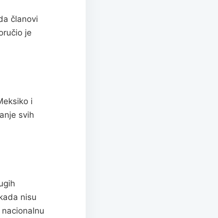
da članovi
oručio je
Meksiko i
anje svih
ugih
ikada nisu
a nacionalnu