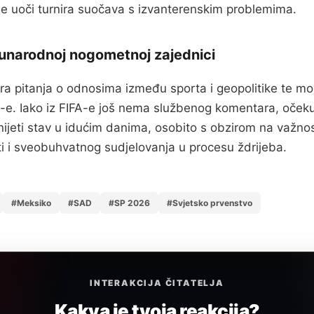
e uoči turnira suočava s izvanterenskim problemima.
unarodnoj nogometnoj zajednici
ra pitanja o odnosima između sporta i geopolitike te m
-e. Iako iz FIFA-e još nema službenog komentara, očeku
nijeti stav u idućim danima, osobito s obzirom na važno
i i sveobuhvatnog sudjelovanja u procesu ždrijeba.
#Meksiko
#SAD
#SP 2026
#Svjetsko prvenstvo
INTERAKCIJA ČITATELJA
Kakva je tvoja reakcija?