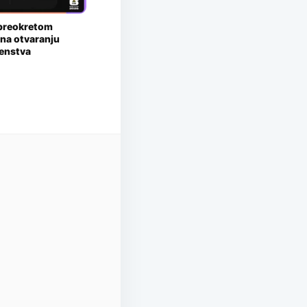
 preokretom
 na otvaranju
enstva