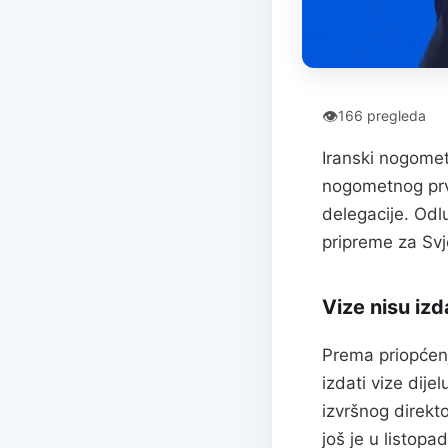
👁
166 pregleda
Iranski nogomet
nogometnog prv
delegacije. Odl
pripreme za Svj
Vize nisu iz
Prema priopćen
izdati vize dije
izvršnog direkt
još je u listop