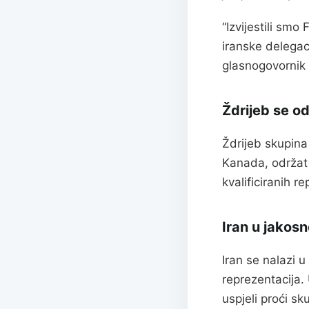
“Izvijestili sm
iranske delegac
glasnogovornik 
Ždrijeb se o
Ždrijeb skupina
Kanada, održat 
kvalificiranih re
Iran u jakos
Iran se nalazi 
reprezentacija.
uspjeli proći s