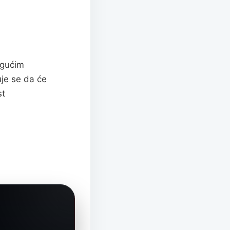
ogućim
je se da će
st