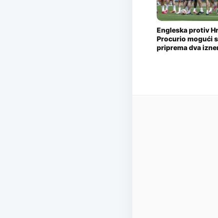
Engleska protiv H
Procurio mogući s
priprema dva izn