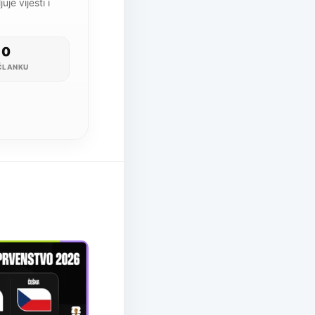
je vijesti i
0
ČLANKU