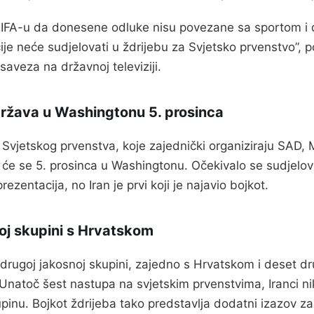
o FIFA-u da donesene odluke nisu povezane sa sportom i 
ije neće sudjelovati u ždrijebu za Svjetsko prvenstvo”, p
saveza na državnoj televiziji.
država u Washingtonu 5. prosinca
 Svjetskog prvenstva, koje zajednički organiziraju SAD, 
će se 5. prosinca u Washingtonu. Očekivalo se sudjelov
prezentacija, no Iran je prvi koji je najavio bojkot.
noj skupini s Hrvatskom
u drugoj jakosnoj skupini, zajedno s Hrvatskom i deset dr
 Unatoč šest nastupa na svjetskim prvenstvima, Iranci n
kupinu. Bojkot ždrijeba tako predstavlja dodatni izazov z