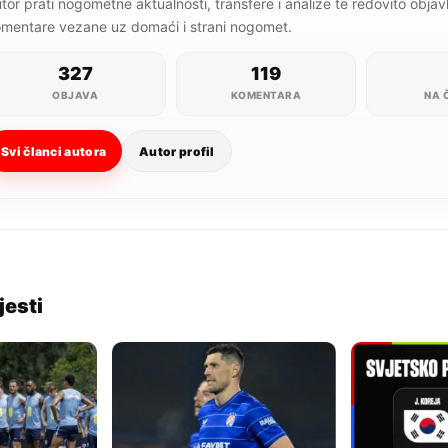
tor prati nogometne aktualnosti, transfere i analize te redovito objavlju
mentare vezane uz domaći i strani nogomet.
327
119
OBJAVA
KOMENTARA
NA 
Svi članci autora
Autor profil
jesti