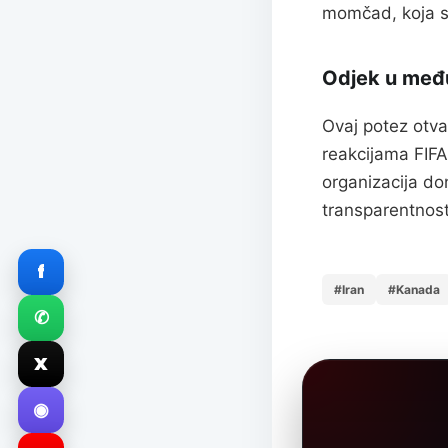
momčad, koja s
Odjek u međ
Ovaj potez otva
reakcijama FIFA
organizacija do
transparentnost
f
#Iran
#Kanada
✆
X
◉