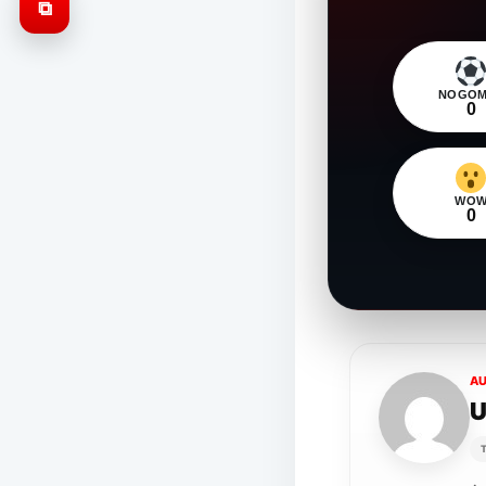
⧉
NOGOM
0
WO
0
A
U