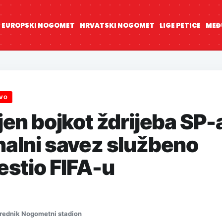
EUROPSKI NOGOMET
HRVATSKI NOGOMET
LIGE PETICE
MEĐ
TVO
jen bojkot ždrijeba SP-
nalni savez službeno
estio FIFA-u
rednik Nogometni stadion