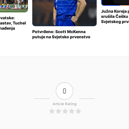
Južna Koreja
srušila Češku
rvatske:
Svjetskog prv
astav, Tuchel
enađenja
Potvrđeno: Scott McKenna
putuje na Svjetsko prvenstvo
0
Article Rating