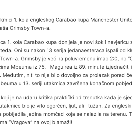
akmici 1. kola engleskog Carabao kupa Manchester Unit
igaša Grimsby Town-a.
ca 1. kola Carabao kupa donijela je novi šok i nevjericu 
eda. Oni su nakon 13 serija jedanaesteraca ispali od k
Town-a. Grimsby je već na poluvremenu imao 2:0, no “C
ima Mbeuma iz 75. i Maguirea iz 89. minute izjednačiti i 
 Međutim, niti to nije bilo dovoljno za prolazak pored če
beuma u 13. seriji utakmica završena konačnom pobje
oji je na udaru kritika praktički od trenutka kada je sje
akmice bio je vrlo ogorčen, ljut, ali i tužan. Za englesk
je pobijedila jedina momčad koja se nalazila na terenu. 
ima “Vragova” na ovoj blamaži!