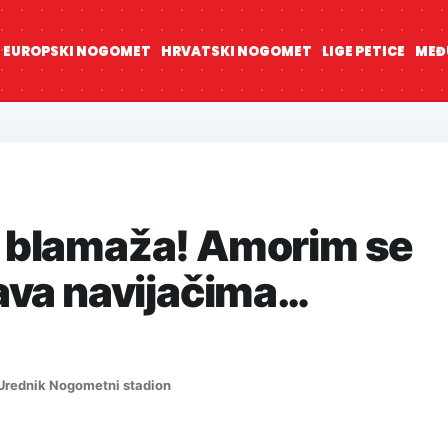
EUROPSKI NOGOMET
HRVATSKI NOGOMET
LIGE PETICE
MEĐ
 blamaža! Amorim se
ava navijačima…
Urednik Nogometni stadion