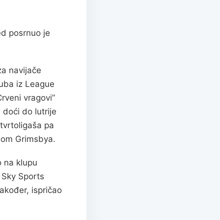
ed posrnuo je
za navijače
luba iz League
rveni vragovi”
doći do lutrije
tvrtoligaša pa
dom Grimsbya.
o na klupu
i Sky Sports
Također, ispričao