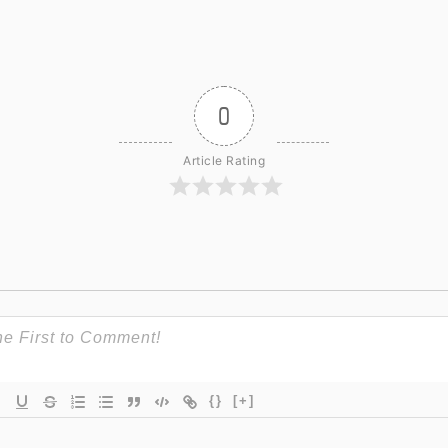
0
Article Rating
{}
[+]