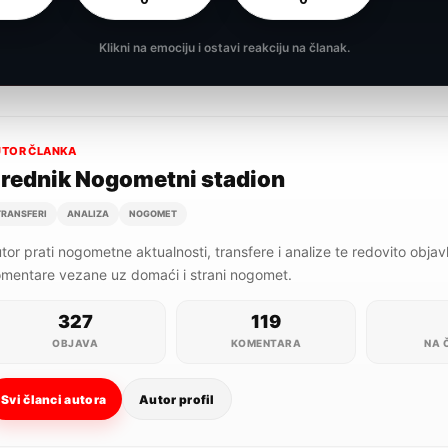
Klikni na emociju i ostavi reakciju na članak.
UTOR ČLANKA
rednik Nogometni stadion
TRANSFERI
ANALIZA
NOGOMET
tor prati nogometne aktualnosti, transfere i analize te redovito objavlju
mentare vezane uz domaći i strani nogomet.
327
119
OBJAVA
KOMENTARA
NA 
Svi članci autora
Autor profil