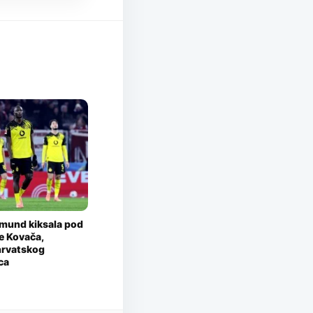
mund kiksala pod
e Kovača,
hrvatskog
ca