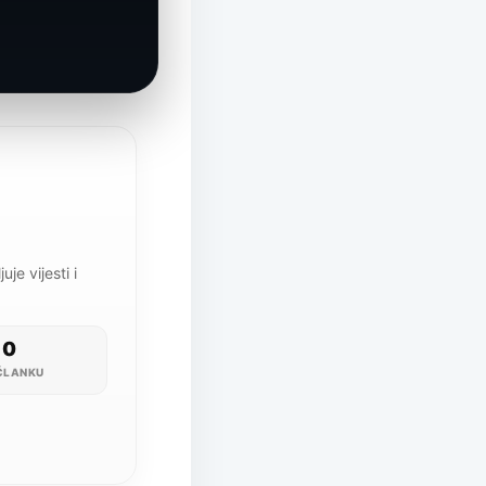
je vijesti i
0
ČLANKU