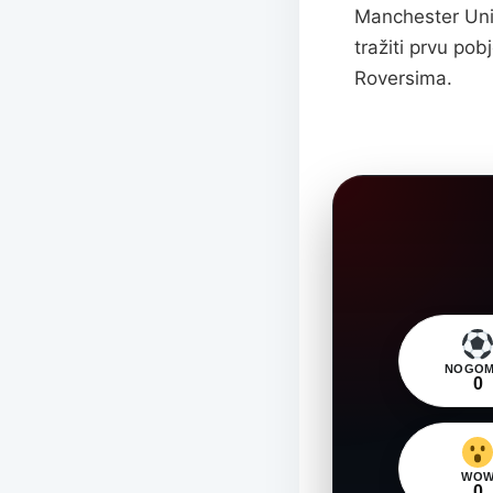
Manchester Unit
tražiti prvu po
Roversima.
NOGOM
0
WO
0