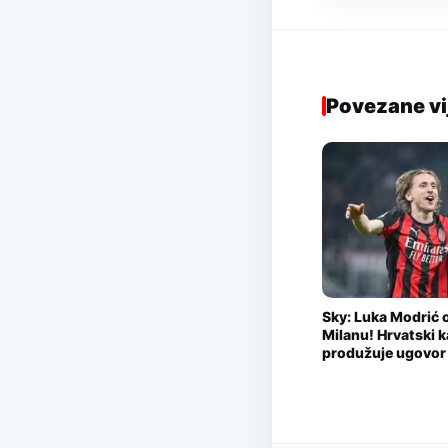
Povezane vi
Sky: Luka Modrić o
Milanu! Hrvatski 
produžuje ugovor 