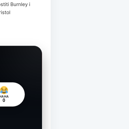
iti Burnley i
istol
HAHA
0