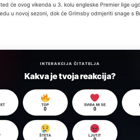
ed će ovog vikenda u 3. kolu engleske Premier lige ugost
bjedu u novoj sezoni, dok će Grimsby odmjeriti snage s Br
INTERAKCIJA ČITATELJA
Kakva je tvoja reakcija?
ET
TOP
SVIĐA MI SE
0
0
W
ŠTETA
LJUTIT
0
0