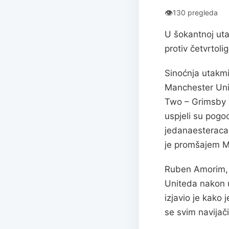
👁
130 pregleda
U šokantnoj ut
protiv četvrtol
Sinoćnja utakmi
Manchester Unit
Two – Grimsby 
uspjeli su pogoc
jedanaesteraca.
je promšajem M
Ruben Amorim, k
Uniteda nakon ut
izjavio je kako 
se svim navijač