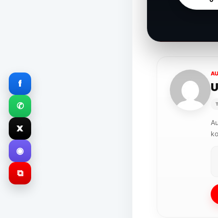
A
f
U
✆
Au
X
ko
◉
⧉