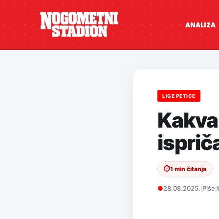
ANALIZA
LIGE PETICE
Kakva
isprič
⏱
1 min čitanja
●
28.08.2025.
|
Piše: