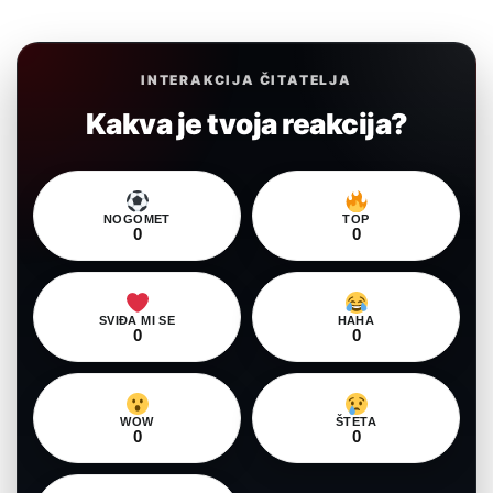
INTERAKCIJA ČITATELJA
Kakva je tvoja reakcija?
NOGOMET
TOP
0
0
SVIĐA MI SE
HAHA
0
0
WOW
ŠTETA
0
0