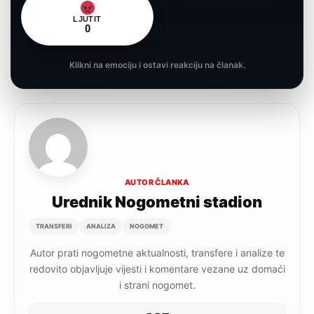
LJUTIT
0
Klikni na emociju i ostavi reakciju na članak.
AUTOR ČLANKA
Urednik Nogometni stadion
TRANSFERI
ANALIZA
NOGOMET
Autor prati nogometne aktualnosti, transfere i analize te
redovito objavljuje vijesti i komentare vezane uz domaći
i strani nogomet.