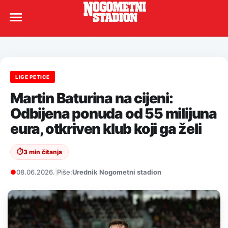
LIGE PETICE
Martin Baturina na cijeni:
Odbijena ponuda od 55 milijuna
eura, otkriven klub koji ga želi
⏱
3 min čitanja
●
08.06.2026.
|
Piše:
Urednik Nogometni stadion