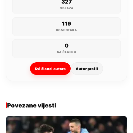
327
OBJAVA
119
KOMENTARA
0
NA ČLANKU
Svi članci autora
Autor profil
Povezane vijesti