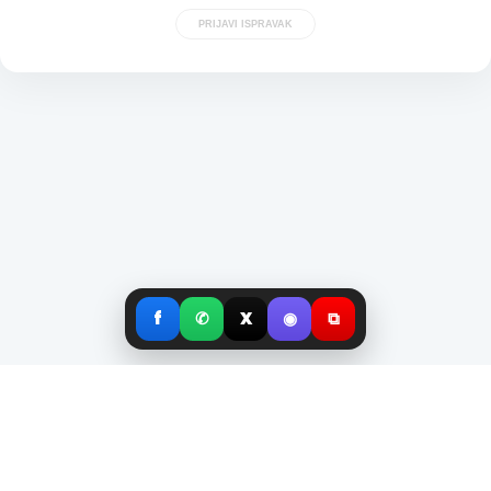
PRIJAVI ISPRAVAK
f
✆
X
◉
⧉