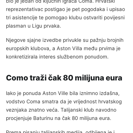
bio je jedan od ključnih igrača Coma. Hrvatski
reprezentativac postigao je pet pogodaka i upisao
tri asistencije te pomogao klubu ostvariti povijesni
plasman u Ligu prvaka.
Njegove sjajne izvedbe privukle su pažnju brojnih
europskih klubova, a Aston Villa među prvima je
konkretizirala interes službenom ponudom.
Como traži čak 80 milijuna eura
Iako je ponuda Aston Ville bila iznimno izdašna,
vodstvo Coma smatra da je vrijednost hrvatskog
veznjaka znatno veća. Talijanski klub navodno
procjenjuje Baturinu na čak 80 milijuna eura.
Prema pisanju talijanskih medija, odbijena je i