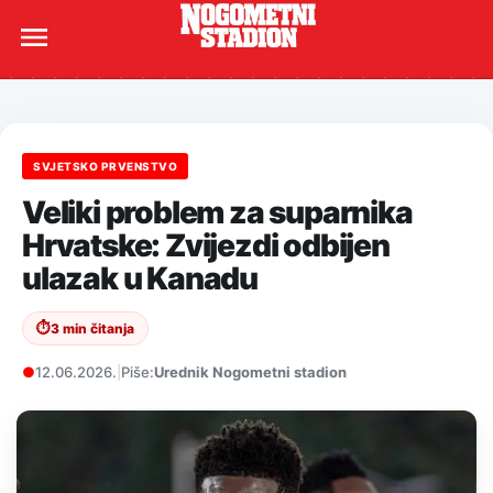
SVJETSKO PRVENSTVO
Veliki problem za suparnika
Hrvatske: Zvijezdi odbijen
ulazak u Kanadu
⏱
3 min čitanja
●
12.06.2026.
|
Piše:
Urednik Nogometni stadion