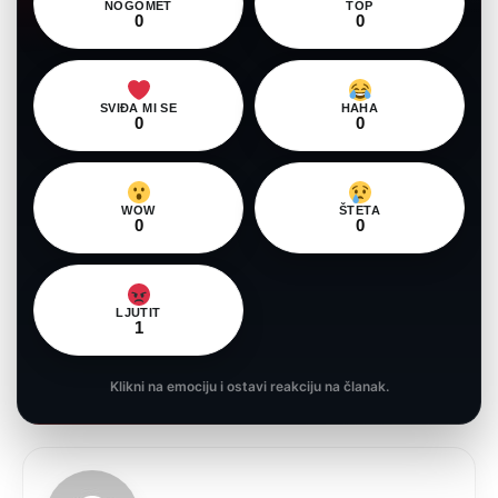
NOGOMET
TOP
0
0
SVIĐA MI SE
HAHA
0
0
WOW
ŠTETA
0
0
LJUTIT
1
Klikni na emociju i ostavi reakciju na članak.