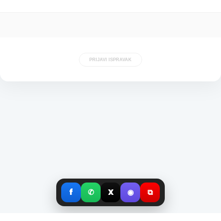
PRIJAVI ISPRAVAK
f
✆
X
◉
⧉