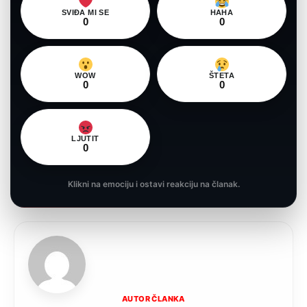
SVIĐA MI SE
HAHA
0
0
WOW
ŠTETA
0
0
LJUTIT
0
Klikni na emociju i ostavi reakciju na članak.
AUTOR ČLANKA