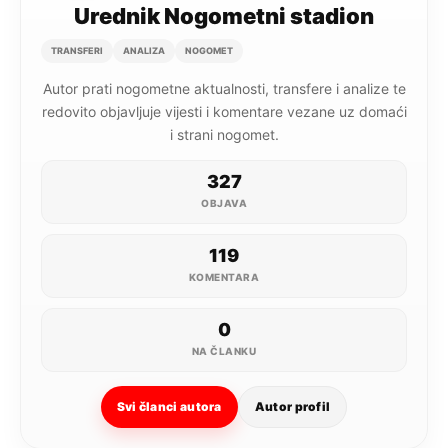
Urednik Nogometni stadion
TRANSFERI
ANALIZA
NOGOMET
Autor prati nogometne aktualnosti, transfere i analize te
redovito objavljuje vijesti i komentare vezane uz domaći
i strani nogomet.
327
OBJAVA
119
KOMENTARA
0
NA ČLANKU
Svi članci autora
Autor profil