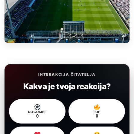
INTERAKCIJA ČITATELJA
Kakva je tvoja reakcija?
NOGOMET
TOP
0
0