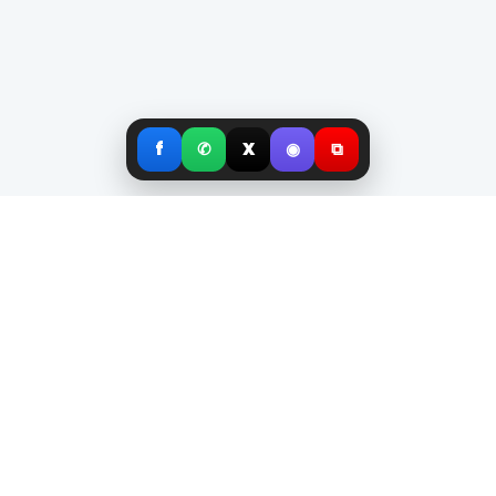
f
✆
X
◉
⧉
UVJETI KORIŠTENJA
ZAŠTITA PRIVATNOSTI
POLITIKA KOLAČIĆA
IMPRESSUM
PRATITE NAS