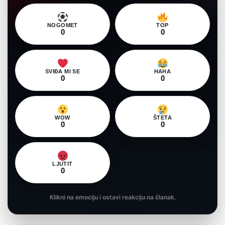
NOGOMET
TOP
0
0
SVIĐA MI SE
HAHA
0
0
WOW
ŠTETA
0
0
LJUTIT
0
Klikni na emociju i ostavi reakciju na članak.