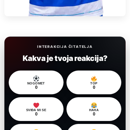
INTERAKCIJA ČITATELJA
Kakva je tvoja reakcija?
NOGOMET
TOP
0
0
SVIĐA MI SE
HAHA
0
0