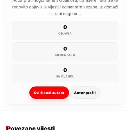
Autor prati nogometne aktualnosti, transfere i analize te
redovito objavljuje vijesti i komentare vezane uz domaći
i strani nogomet.
0
OBJAVA
0
KOMENTARA
0
NA ČLANKU
Svi članci autora
Autor profil
Povezane vijesti