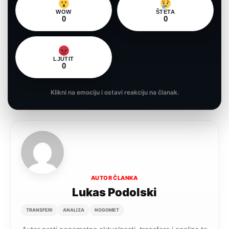
WOW
ŠTETA
0
0
LJUTIT
0
Klikni na emociju i ostavi reakciju na članak.
AUTOR ČLANKA
Lukas Podolski
TRANSFERI
ANALIZA
NOGOMET