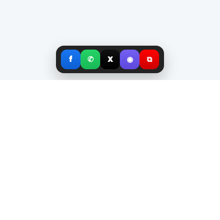
f
✆
X
◉
⧉
UVJETI KORIŠTENJA
ZAŠTITA PRIVATNOSTI
POLITIKA KOLAČIĆA
IMPRESSUM
PRATITE NAS
© 2026 NOGOMETNI STADION. SVA PRAVA PRIDRŽANA.