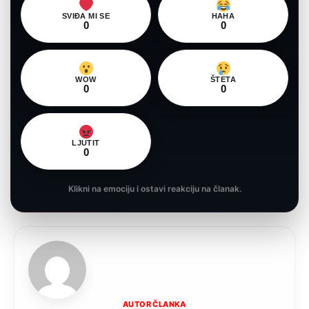
SVIĐA MI SE
HAHA
0
0
WOW
ŠTETA
0
0
LJUTIT
0
Klikni na emociju i ostavi reakciju na članak.
AUTOR ČLANKA