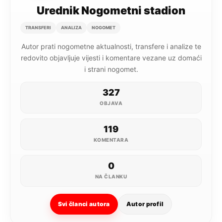
Urednik Nogometni stadion
TRANSFERI
ANALIZA
NOGOMET
Autor prati nogometne aktualnosti, transfere i analize te
redovito objavljuje vijesti i komentare vezane uz domaći
i strani nogomet.
327
OBJAVA
119
KOMENTARA
0
NA ČLANKU
Svi članci autora
Autor profil