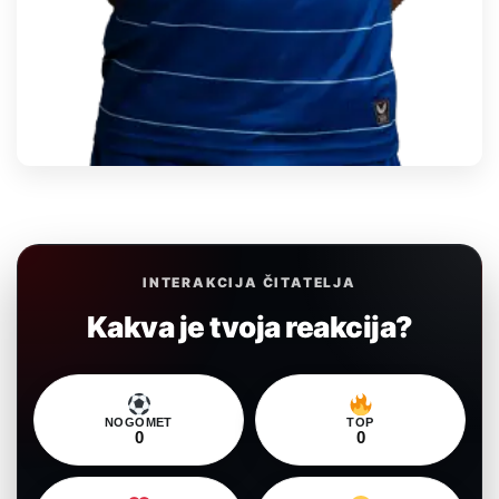
INTERAKCIJA ČITATELJA
Kakva je tvoja reakcija?
NOGOMET
TOP
0
0