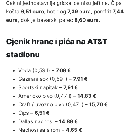
Čak ni jednostavnije grickalice nisu jeftine. Čips
košta
6,51 euro
, hot dog
7,39 eura
, pomfrit
7,44
eura
, dok je bavarski perec
8,60 eura
.
Cjenik hrane i pića na AT&T
stadionu
Voda (0,59 l) –
7,68 €
Gazirani sok (0,59 l) –
7,91 €
Sportski napitak –
7,91 €
Američko pivo (0,47 l) –
14,83 €
Craft / uvozno pivo (0,47 l) –
15,76 €
Čips –
6,51 €
Dallas nachosi –
14,88 €
Nachosi sa sirom –
4,65 €