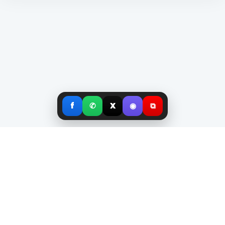
f
✆
X
◉
⧉