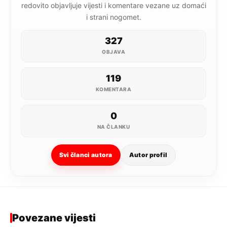
redovito objavljuje vijesti i komentare vezane uz domaći
i strani nogomet.
327
OBJAVA
119
KOMENTARA
0
NA ČLANKU
Svi članci autora
Autor profil
Povezane vijesti