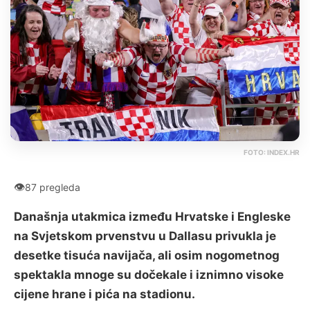
FOTO: INDEX.HR
👁
87 pregleda
Današnja utakmica između Hrvatske i Engleske
na Svjetskom prvenstvu u Dallasu privukla je
desetke tisuća navijača, ali osim nogometnog
spektakla mnoge su dočekale i iznimno visoke
cijene hrane i pića na stadionu.