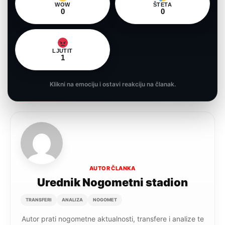
WOW
ŠTETA
0
0
LJUTIT
1
Klikni na emociju i ostavi reakciju na članak.
AUTOR ČLANKA
Urednik Nogometni stadion
TRANSFERI
ANALIZA
NOGOMET
Autor prati nogometne aktualnosti, transfere i analize te