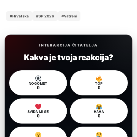
#Hrvatska
#SP 2026
#Vatreni
INTERAKCIJA ČITATELJA
Kakva je tvoja reakcija?
NOGOMET
TOP
0
0
SVIĐA MI SE
HAHA
0
0