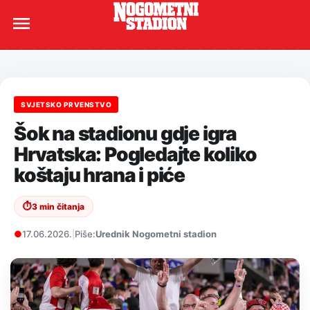
SVJETSKO PRVENSTVO
Šok na stadionu gdje igra
Hrvatska: Pogledajte koliko
koštaju hrana i piće
⏱
3 min čitanja
●
17.06.2026.
|
Piše:
Urednik Nogometni stadion