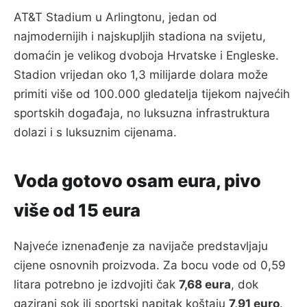
AT&T Stadium u Arlingtonu, jedan od
najmodernijih i najskupljih stadiona na svijetu,
domaćin je velikog dvoboja Hrvatske i Engleske.
Stadion vrijedan oko 1,3 milijarde dolara može
primiti više od 100.000 gledatelja tijekom najvećih
sportskih događaja, no luksuzna infrastruktura
dolazi i s luksuznim cijenama.
Voda gotovo osam eura, pivo
više od 15 eura
Najveće iznenađenje za navijače predstavljaju
cijene osnovnih proizvoda. Za bocu vode od 0,59
litara potrebno je izdvojiti čak
7,68 eura
, dok
gazirani sok ili sportski napitak koštaju
7,91 euro
.