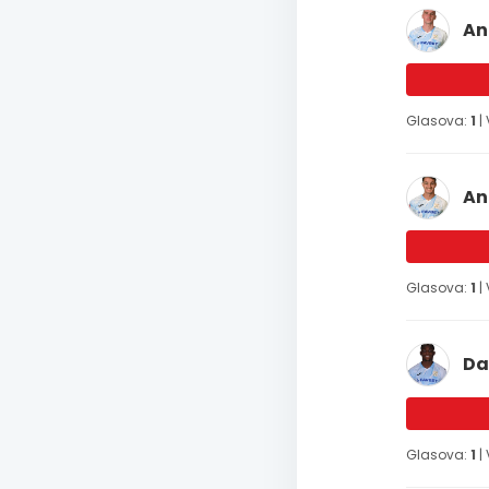
An
Glasova:
1
|
An
Glasova:
1
|
Da
Glasova:
1
|