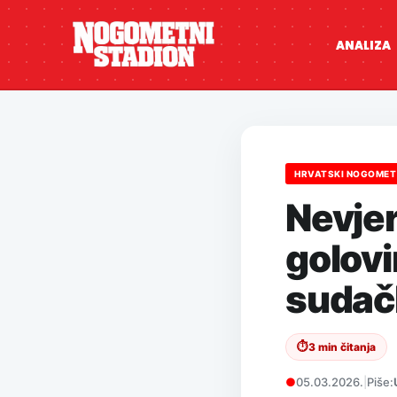
ANALIZA
HRVATSKI NOGOMET
Nevjer
golovi
sudač
⏱
3 min čitanja
●
05.03.2026.
|
Piše: