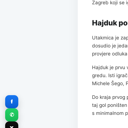
Zagreb koji se i
Hajduk pov
Utakmica je zap
dosudio je jeda
provjere odluka
Hajduk je prvu 
gredu. Isti igra
Michele Šego, P
Do kraja prvog 
f
taj gol ponište
s minimalnom p
✆
X