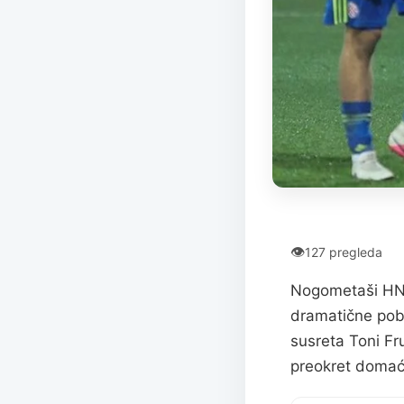
👁
127 pregleda
Nogometaši HNK 
dramatične pobj
susreta Toni Fr
preokret domać