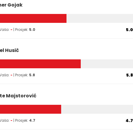
er Gojak
5.0
 Vaša:
-
| Prosjek:
5.0
el Husič
5.8
 Vaša:
-
| Prosjek:
5.8
te Majstorović
4.7
 Vaša:
-
| Prosjek:
4.7