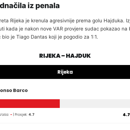
ednačila iz penala
eta Rijeka je krenula agresivnije prema golu Hajduka. I
nuti kada je nakon nove VAR provjere sudac pokazao na b
bio je Tiago Dantas koji je pogodio za 1:1.
RIJEKA – HAJDUK
Rijeka
fonso Barco
4.7
 Vaša:
-
| Prosjek:
4.7