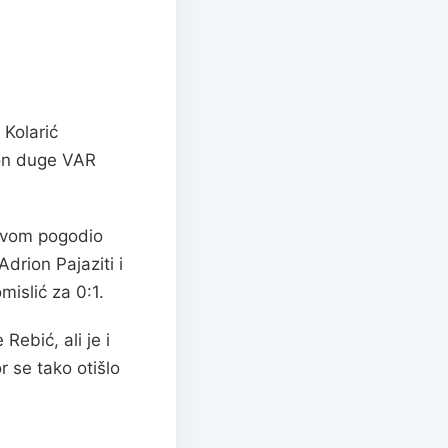
 Kolarić
kon duge VAR
lavom pogodio
drion Pajaziti i
islić za 0:1.
ebić, ali je i
 se tako otišlo