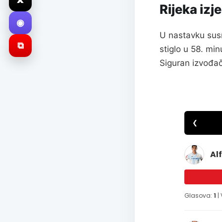
Rijeka izj
◉
U nastavku susr
⧉
stiglo u 58. mi
Siguran izvođač 
❮
Al
Glasova:
1
|