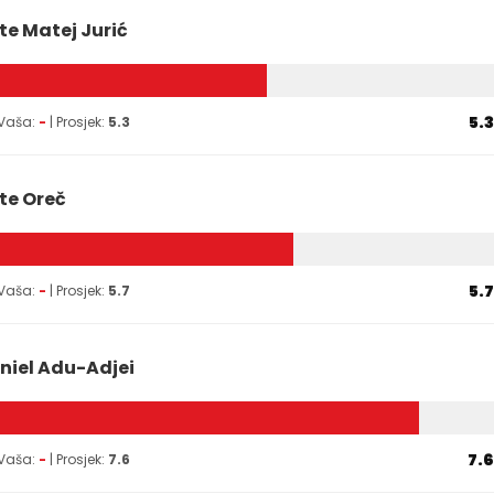
te Matej Jurić
5.3
 Vaša:
-
| Prosjek:
5.3
te Oreč
5.7
 Vaša:
-
| Prosjek:
5.7
niel Adu-Adjei
7.6
 Vaša:
-
| Prosjek:
7.6