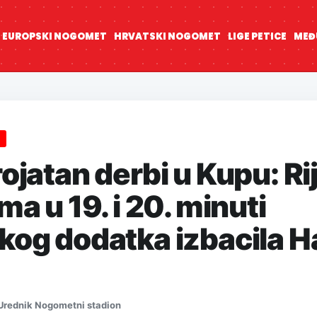
EUROPSKI NOGOMET
HRVATSKI NOGOMET
LIGE PETICE
MEĐ
ojatan derbi u Kupu: Ri
ma u 19. i 20. minuti
kog dodatka izbacila H
Urednik Nogometni stadion