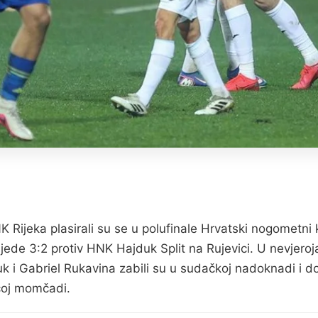
Rijeka plasirali su se u polufinale Hrvatski nogometni
ede 3:2 protiv HNK Hajduk Split na Rujevici. U nevjeroja
uk i Gabriel Rukavina zabili su u sudačkoj nadoknadi i do
oj momčadi.