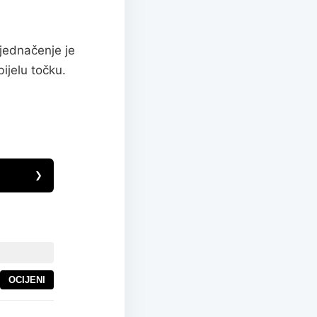
zjednačenje je
ijelu točku.
❯
OCIJENI