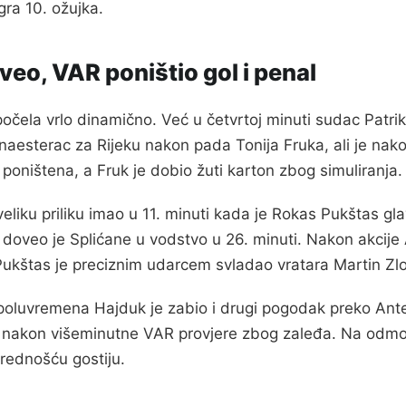
gra 10. ožujka.
eo, VAR poništio gol i penal
očela vrlo dinamično. Već u četvrtoj minuti sudac Patrik
naesterac za Rijeku nakon pada Tonija Fruka, ali je na
 poništena, a Fruk je dobio žuti karton zbog simuliranja.
veliku priliku imao u 11. minuti kada je Rokas Pukštas g
č doveo je Splićane u vodstvo u 26. minuti. Nakon akcije A
ukštas je preciznim udarcem svladao vratara Martin Zlom
poluvremena Hajduk je zabio i drugi pogodak preko Ante R
n nakon višeminutne VAR provjere zbog zaleđa. Na odmor
rednošću gostiju.