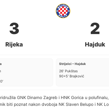
3
2
Rijeka
Hajduk
ka
Strijelci – Hajduk
m
26' Pukštas
90+5' Brajković
0'
pridružila GNK Dinamo Zagreb i HNK Gorica u polufinalu
onik biti poznat nakon dvoboja NK Slaven Belupo i NK L