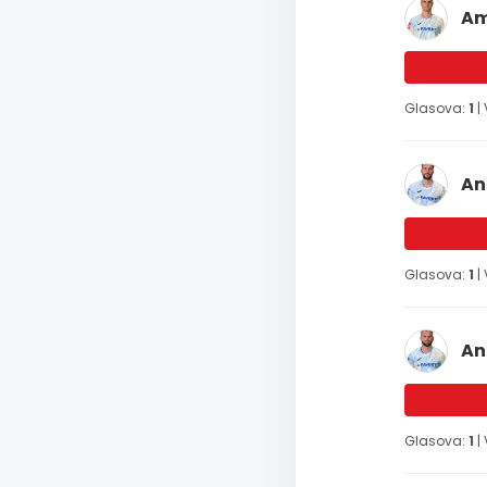
Am
Glasova:
1
|
An
Glasova:
1
|
An
Glasova:
1
|