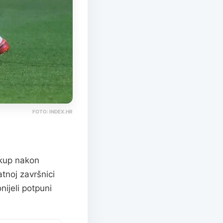
FOTO: INDEX.HR
 kup nakon
tnoj završnici
nijeli potpuni