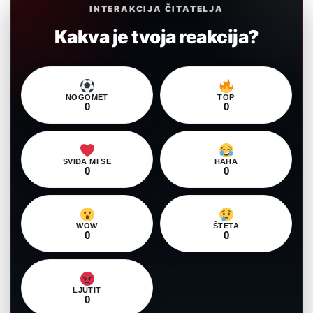
INTERAKCIJA ČITATELJA
Kakva je tvoja reakcija?
NOGOMET
TOP
0
0
SVIĐA MI SE
HAHA
0
0
WOW
ŠTETA
0
0
LJUTIT
0