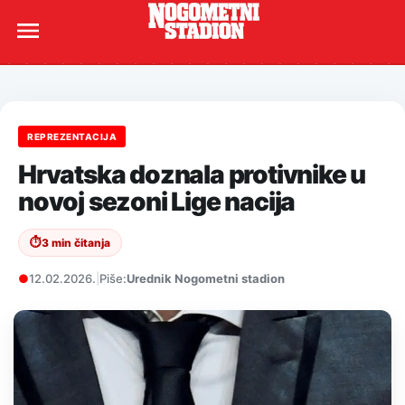
REPREZENTACIJA
Hrvatska doznala protivnike u
novoj sezoni Lige nacija
⏱
3 min čitanja
●
12.02.2026.
|
Piše:
Urednik Nogometni stadion