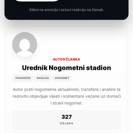
Klikni na emociju i ostavi reakciju na članak.
AUTOR ČLANKA
Urednik Nogometni stadion
TRANSFERI
ANALIZA
NOGOMET
Autor prati nogometne aktualnosti, transfere i analize te
redovito objavljuje vijesti i komentare vezane uz domaći
i strani nogomet.
327
OBJAVA