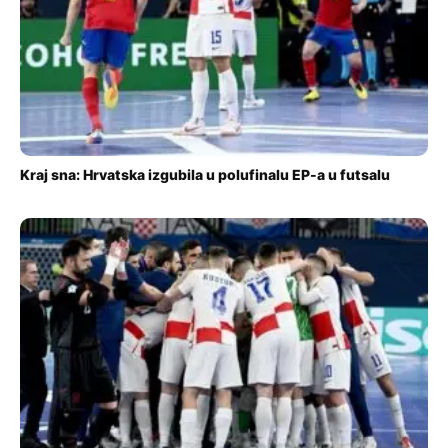
Kraj sna: Hrvatska izgubila u polufinalu EP-a u futsalu