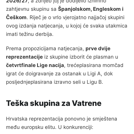
2026/27
, a ždrijeb joj je dodijelio iznimno
zahtjevnu skupinu sa
Španjolskom, Engleskom i
Češkom
. Riječ je o vrlo vjerojatno najjačoj skupini
ovog izdanja natjecanja, u kojoj će svaka utakmica
imati težinu derbija.
Prema propozicijama natjecanja,
prve dvije
reprezentacije
iz skupine izborit će plasman u
četvrtfinale Lige nacija
, trećeplasirana momčad
igrat će doigravanje za ostanak u Ligi A, dok
posljednjeplasirana izravno seli u Ligu B.
Teška skupina za Vatrene
Hrvatska reprezentacija ponovno je smještena
među europsku elitu. U konkurenciji: