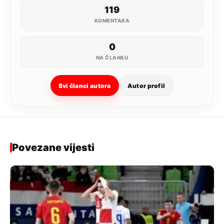
119
KOMENTARA
0
NA ČLANKU
Svi članci autora
Autor profil
Povezane vijesti