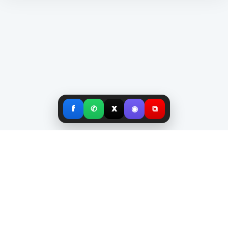
f
✆
X
◉
⧉