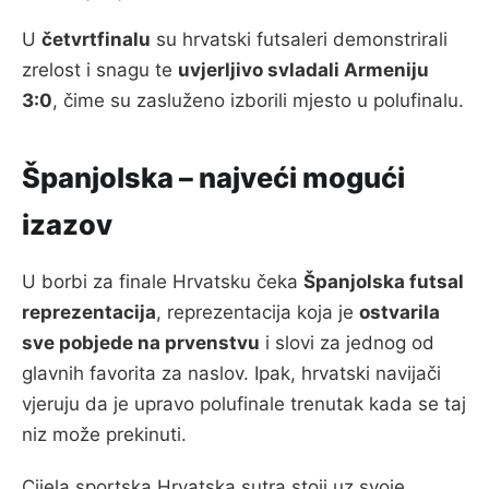
U
četvrtfinalu
su hrvatski futsaleri demonstrirali
zrelost i snagu te
uvjerljivo svladali Armeniju
3:0
, čime su zasluženo izborili mjesto u polufinalu.
Španjolska – najveći mogući
izazov
U borbi za finale Hrvatsku čeka
Španjolska futsal
reprezentacija
, reprezentacija koja je
ostvarila
sve pobjede na prvenstvu
i slovi za jednog od
glavnih favorita za naslov. Ipak, hrvatski navijači
vjeruju da je upravo polufinale trenutak kada se taj
niz može prekinuti.
Cijela sportska Hrvatska sutra stoji uz svoje