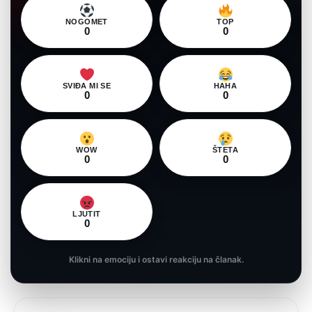
NOGOMET
TOP
0
0
SVIĐA MI SE
HAHA
0
0
WOW
ŠTETA
0
0
LJUTIT
0
Klikni na emociju i ostavi reakciju na članak.