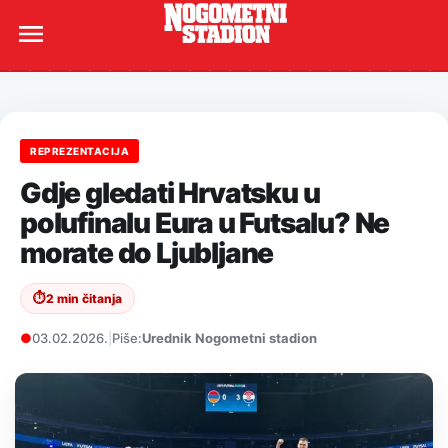
REPREZENTACIJA
Gdje gledati Hrvatsku u
polufinalu Eura u Futsalu? Ne
morate do Ljubljane
⏱
2 min čitanja
●
03.02.2026.
|
Piše:
Urednik Nogometni stadion