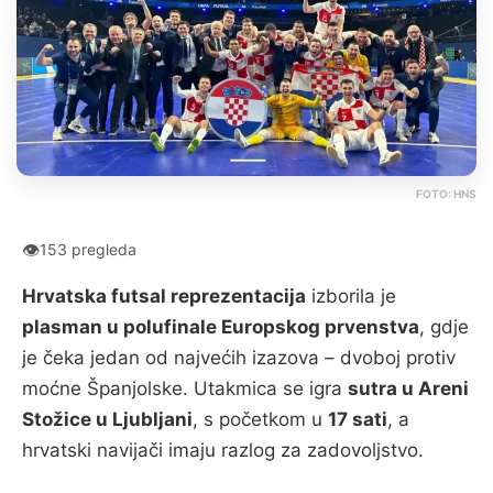
FOTO: HNS
👁
153 pregleda
Hrvatska futsal reprezentacija
izborila je
plasman u polufinale Europskog prvenstva
, gdje
je čeka jedan od najvećih izazova – dvoboj protiv
moćne Španjolske. Utakmica se igra
sutra u Areni
Stožice u Ljubljani
, s početkom u
17 sati
, a
hrvatski navijači imaju razlog za zadovoljstvo.