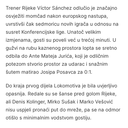
Trener Rijeke Víctor Sánchez odlučio je značajno
osvježiti momčad nakon europskog nastupa,
uvrstivši čak sedmoricu novih igrača u odnosu na
susret Konferencijske lige. Unatoč velikim
izmjenama, gosti su poveli već u trećoj minuti. U
gužvi na rubu kaznenog prostora lopta se sretno
odbila do Ante Mateja Jurića, koji je odličnim
potezom stvorio prostor za udarac i snažnim
šutem matirao Josipa Posavca za 0:1.
Do kraja prvog dijela Lokomotiva je bila uvjerljivo
opasnija. Redale su se šanse pred golom Rijeke,
ali Denis Kolinger, Mirko Sušak i Marko Vešović
nisu uspjeli pronaći put do mreže, pa se na odmor
otišlo s minimalnim vodstvom gostiju.