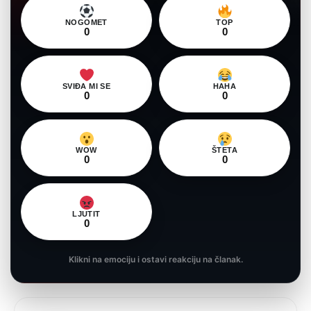
NOGOMET
TOP
0
0
SVIĐA MI SE
HAHA
0
0
WOW
ŠTETA
0
0
LJUTIT
0
Klikni na emociju i ostavi reakciju na članak.